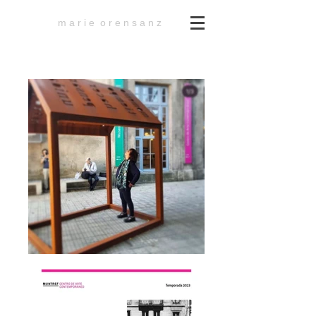
m a r i e o r e n s a n z